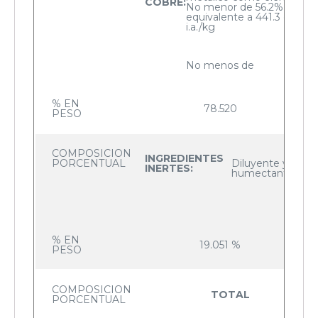
COBRE:
No menor de 56.2%”
equivalente a 441.3 g de
i.a./kg
No menos de
% EN
78.520
PESO
COMPOSICION
INGREDIENTES
PORCENTUAL
Diluyente y
INERTES:
humectantes
% EN
19.051 %
PESO
COMPOSICION
TOTAL
PORCENTUAL