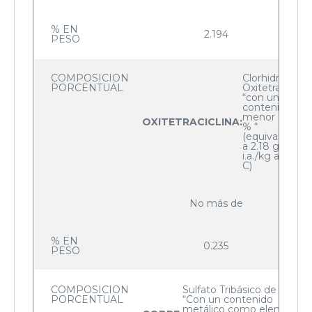
% EN
2.194
PESO
COMPOSICION
Clorhidrato de
PORCENTUAL
Oxitetraciclina
“con un
contenido no
menor a 92.8
OXITETRACICLINA:
% “
(equivalente
a 2.18 g de
i.a./kg a 20°
C)
No más de
% EN
0.235
PESO
COMPOSICION
Sulfato Tribásico de Cobre
PORCENTUAL
“Con un contenido
metálico como elemento