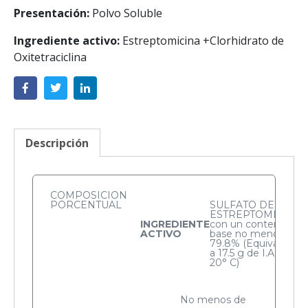
Presentación:
Polvo Soluble
Ingrediente activo:
Estreptomicina +Clorhidrato de
Oxitetraciclina
Descripción
COMPOSICION
PORCENTUAL
SULFATO DE
ESTREPTOMICINA
INGREDIENTE
con un contenido
ACTIVO
base no menor a
79.8% (Equivalente
a 17.5 g de I.A. /kg a
20° C)
No menos de